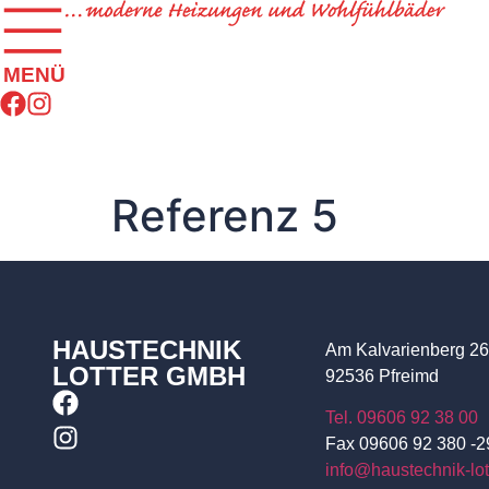
MENÜ
Referenz 5
HAUSTECHNIK
Am Kalvarienberg 26
LOTTER GMBH
92536 Pfreimd
Tel. 09606 92 38 00
Fax 09606 92 380 -2
info@haustechnik-lot