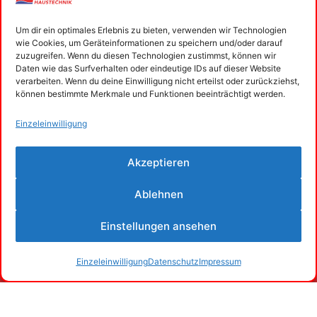
Um dir ein optimales Erlebnis zu bieten, verwenden wir Technologien
wie Cookies, um Geräteinformationen zu speichern und/oder darauf
zuzugreifen. Wenn du diesen Technologien zustimmst, können wir
INFOABENDE
Daten wie das Surfverhalten oder eindeutige IDs auf dieser Website
verarbeiten. Wenn du deine Einwilligung nicht erteilst oder zurückziehst,
können bestimmte Merkmale und Funktionen beeinträchtigt werden.
Sie planen eine Heizungsmodernisierung und
haben Fragen?
Antworten bekommen Sie auf unseren Info-
Veranstaltungen.
Akzeptieren
Die Teilnahme ist kostenlos!
Wir bitten jedoch um Anmeldung:
Ablehnen
Einstellungen ansehen
ANMELDEN
MEHR ERFAHREN
Datenschutz
Impressum