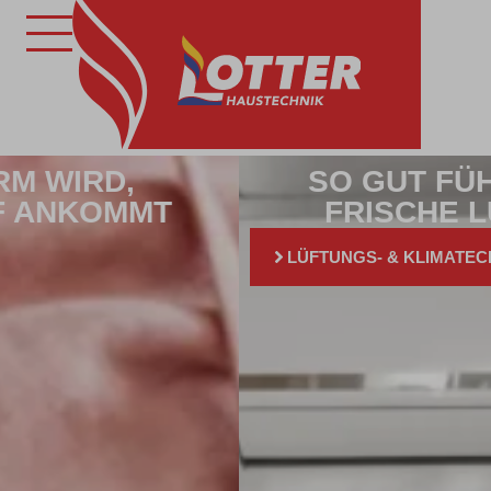
SO GUT FÜHLT SICH
FRISCHE LUFT AN
LÜFTUNGS- & KLIMATECHNIK