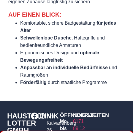
eigenen Zuhause langfristig zu sichern.
AUF EINEN BLICK:
Komfortable, sichere Badgestaltung
für jedes
Alter
Schwellenlose Dusche
, Haltegriffe und
bedienfreundliche Armaturen
Ergonomisches Design und
optimale
Bewegungsfreiheit
Anpassbar an individuelle Bedürfnisse
und
Raumgrößen
Förderfähig
durch staatliche Programme
HAUSTECHNIK
ÖFFNUNGSZEITEN
NOTRUF
Am
Mo
0171
LOTTER
Kalvarienberg
bis
89 12
GMBH
26